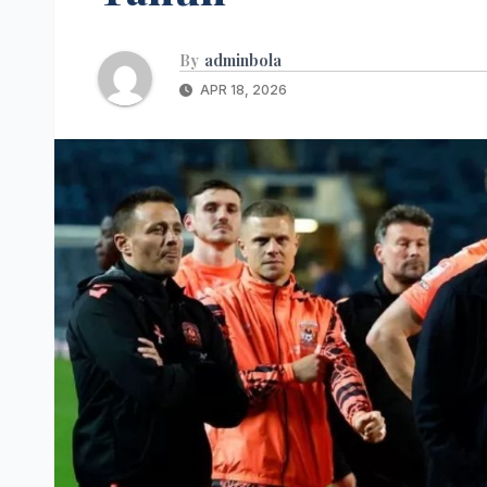
By
adminbola
APR 18, 2026