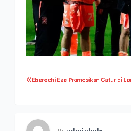
Post
Eberechi Eze Promosikan Catur di L
navigation
By
adminbola