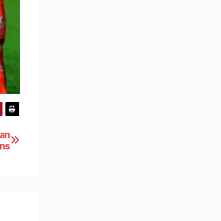
kan
ns